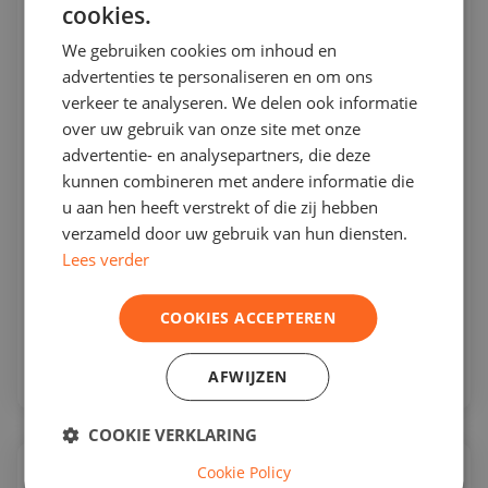
cookies.
We gebruiken cookies om inhoud en
advertenties te personaliseren en om ons
verkeer te analyseren. We delen ook informatie
over uw gebruik van onze site met onze
advertentie- en analysepartners, die deze
Peuterstoel Comfort inlegfoam
kunnen combineren met andere informatie die
u aan hen heeft verstrekt of die zij hebben
Peuterstoel inlegfoam voor extra steun in fietskar
verzameld door uw gebruik van hun diensten.
of bakfiets 7-18 maanden.
Lees verder
€ 34,00
in voorraad
COOKIES ACCEPTEREN
Bekijk
AFWIJZEN
COOKIE VERKLARING
Cookie Policy