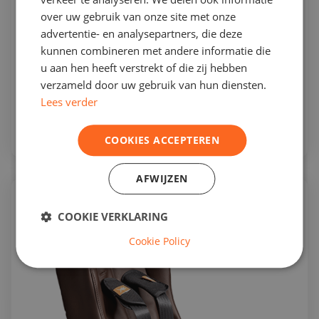
over uw gebruik van onze site met onze
Peuterstoel voor fietskar met leren bekleding en
advertentie- en analysepartners, die deze
extra steun.
kunnen combineren met andere informatie die
€ 119,00
u aan hen heeft verstrekt of die zij hebben
verzameld door uw gebruik van hun diensten.
in voorraad
Lees verder
Bekijk
COOKIES ACCEPTEREN
AFWIJZEN
COOKIE VERKLARING
Cookie Policy